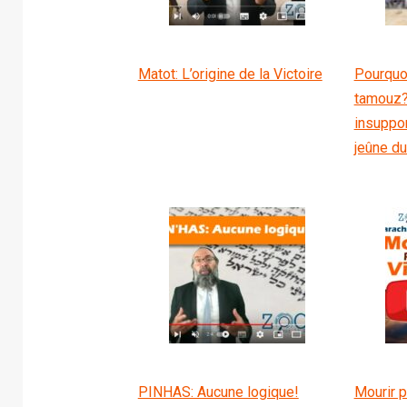
Matot: L’origine de la Victoire
Pourquoi
tamouz?
insuppo
jeûne d
PINHAS: Aucune logique!
Mourir p