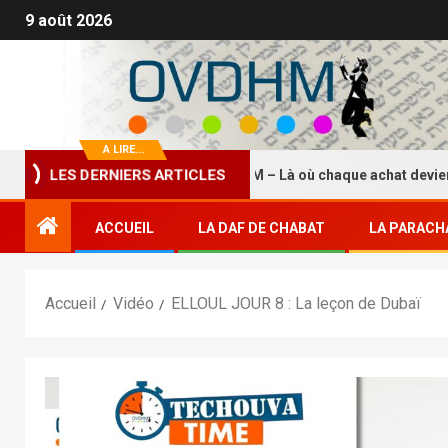
9 août 2026
A LIRE...
La Boutique HASDEI HM – Là où chaque achat devient un éte
LES DERNIERS ARTICLES
ACCUEIL
LA DAF DE CHABAT
LA PARACH
Accueil
Vidéo
ELLOUL JOUR 8 : La leçon de Dubaï