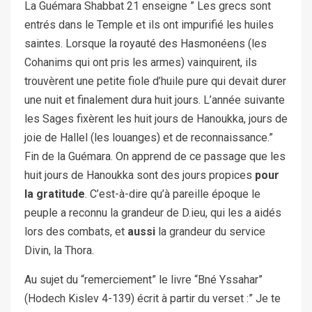
La Guémara Shabbat 21 enseigne ” Les grecs sont
entrés dans le Temple et ils ont impurifié les huiles
saintes. Lorsque la royauté des Hasmonéens (les
Cohanims qui ont pris les armes) vainquirent, ils
trouvèrent une petite fiole d’huile pure qui devait durer
une nuit et finalement dura huit jours. L’année suivante
les Sages fixèrent les huit jours de Hanoukka, jours de
joie de Hallel (les louanges) et de reconnaissance.”
Fin de la Guémara. On apprend de ce passage que les
huit jours de Hanoukka sont des jours propices
pour
la gratitude
. C’est-à-dire qu’à pareille époque le
peuple a reconnu la grandeur de D.ieu, qui les a aidés
lors des combats, et
aussi
la grandeur du service
Divin, la Thora.
Au sujet du “remerciement” le livre “Bné Yssahar”
(Hodech Kislev 4-139) écrit à partir du verset :” Je te