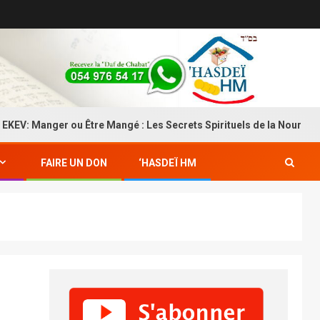
ger ou Être Mangé : Les Secrets Spirituels de la Nourriture
FAIRE UN DON
‘HASDEÏ HM