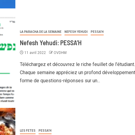
LA PARACHA DE LA SEMAINE
NEFESH YEHUDI
PESSA'H
Nefesh Yehudi: PESSA’H
11 avril 2022
OVDHM
Téléchargez et découvrez le riche feuillet de l’étudiant.
Chaque semaine appréciez un profond développemen
forme de questions-réponses sur un...
LES FETES
PESSA'H