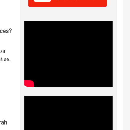
nces?
ait
 se...
rah