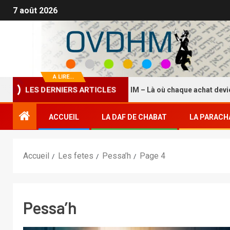
7 août 2026
A LIRE...
LES DERNIERS ARTICLES
La Boutique HASDEI HM – Là où chaque achat devient un éte
ACCUEIL
LA DAF DE CHABAT
LA PARACH
Accueil
Les fetes
Pessa’h
Page 4
Pessa’h