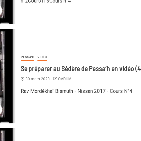
n°2Cours n°3Cours n°4
PESSA'H
VIDÉO
Se préparer au Sédère de Pessa’h en vidéo (4
30 mars 2020
OVDHM
Rav Mordékhaï Bismuth - Nissan 2017 - Cours N°4