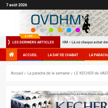
7 août 2026
A LIRE...
La Boutique HASDEI HM – Là où chaque achat devient 
LES DERNIERS ARTICLES
ACCUEIL
LA DAF DE CHABAT
LA PARACH
Accueil
La paracha de la semaine
LE KECHER de VAE