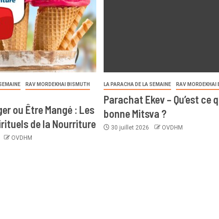
 SEMAINE
RAV MORDEKHAI BISMUTH
LA PARACHA DE LA SEMAINE
RAV MORDEKHAI 
Parachat Ekev – Qu’est ce 
er ou Être Mangé : Les
bonne Mitsva ?
rituels de la Nourriture
30 juillet 2026
OVDHM
6
OVDHM