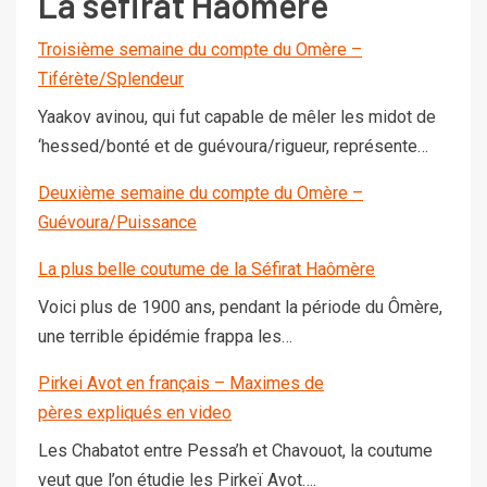
La séfirat Haômère
Troisième semaine du compte du Omère –
Tiférète/Splendeur
Yaakov avinou, qui fut capable de mêler les midot de
‘hessed/bonté et de guévoura/rigueur, représente…
Deuxième semaine du compte du Omère –
Guévoura/Puissance
La plus belle coutume de la Séfirat Haômère
Voici plus de 1900 ans, pendant la période du Ômère,
une terrible épidémie frappa les…
Pirkei Avot en français – Maximes de
pères expliqués en video
Les Chabatot entre Pessa’h et Chavouot, la coutume
veut que l’on étudie les Pirkeï Avot….