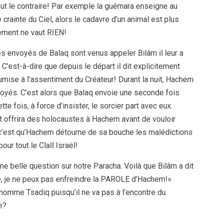
out le contraire! Par exemple la guémara enseigne au
 crainte du Ciel, alors le cadavre d’un animal est plus
ement ne vaut RIEN!
s envoyés de Balaq sont venus appeler Bilâm il leur a
. C’est-à-dire que depuis le départ il dit explicitement
umise à l’assentiment du Créateur! Durant la nuit, Hachem
envoyés. C’est alors que Balaq envoie une seconde fois
e fois, à force d’insister, le sorcier part avec eux.
 et offrira des holocaustes à Hachem avant de vouloir
le c’est qu’Hachem détourne de sa bouche les malédictions
r tout le Clall Israël!
belle question sur notre Paracha. Voilà que Bilâm a dit
e, je ne peux pas enfreindre la PAROLE d’Hachem!»
n homme Tsadiq puisqu’il ne va pas à l’encontre du
e?