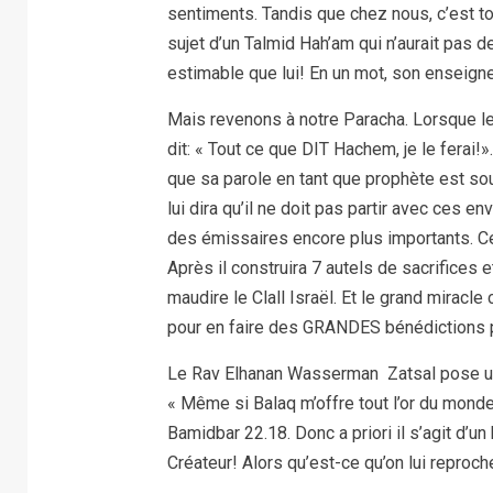
sentiments. Tandis que chez nous, c’est t
sujet d’un Talmid Hah’am qui n’aurait pas de
estimable que lui! En un mot, son enseign
Mais revenons à notre Paracha. Lorsque le
dit: « Tout ce que DIT Hachem, je le ferai!»
que sa parole en tant que prophète est so
lui dira qu’il ne doit pas partir avec ces 
des émissaires encore plus importants. Cett
Après il construira 7 autels de sacrifices
maudire le Clall Israël. Et le grand mirac
pour en faire des GRANDES bénédictions pou
Le Rav Elhanan Wasserman Zatsal pose une 
« Même si Balaq m’offre tout l’or du mond
Bamidbar 22.18. Donc a priori il s’agit d’u
Créateur! Alors qu’est-ce qu’on lui reproch