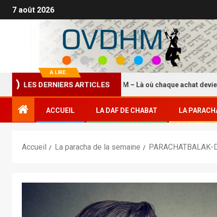
7 août 2026
A LIRE...
LES DERNIERS ARTICLES
La Boutique HASDEI HM – Là où chaque achat devient un ét
ACCUEIL
LA DAF DE CHABAT
LA PARACH
Accueil
La paracha de la semaine
PARACHATBALAK-DE