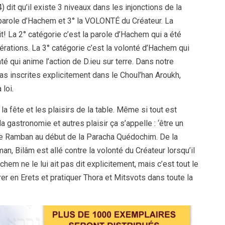
it qu’il existe 3 niveaux dans les injonctions de la
 parole d’Hachem et 3° la VOLONTÉ du Créateur. La
t! La 2° catégorie c’est la parole d’Hachem qui a été
ations. La 3° catégorie c’est la volonté d’Hachem qui
té qui anime l’action de D.ieu sur terre. Dans notre
s inscrites explicitement dans le Choul’han Aroukh,
loi.
la fête et les plaisirs de la table. Même si tout est
la gastronomie et autres plaisir ça s’appelle : ‘être un
 le Ramban au début de la Paracha Quédochim. De la
Bilâm est allé contre la volonté du Créateur lorsqu’il
chem ne le lui ait pas dit explicitement, mais c’est tout le
er en Erets et pratiquer Thora et Mitsvots dans toute la