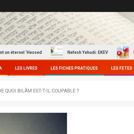
ernel ‘Hessed
Nefesh Yehudi: EKEV
EKEV: Ma
A
LES LIVRES
LES FICHES PRATIQUES
LES FETES
 QUOI BILÂM EST-T-IL COUPABLE ?