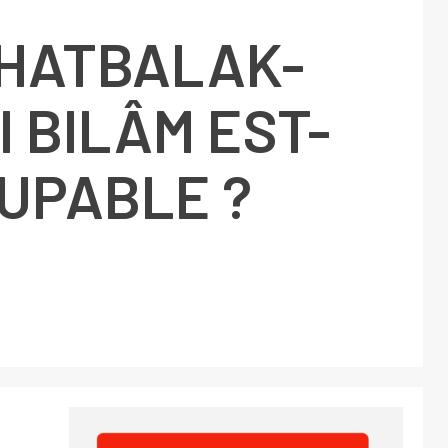
HATBALAK-
I BILÂM EST-
OUPABLE ?