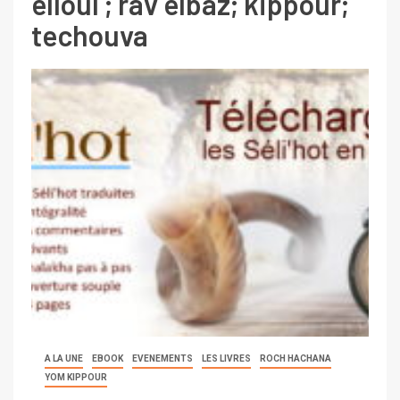
elloul ; rav elbaz; kippour;
techouva
A LA UNE
EBOOK
EVENEMENTS
LES LIVRES
ROCH HACHANA
YOM KIPPOUR