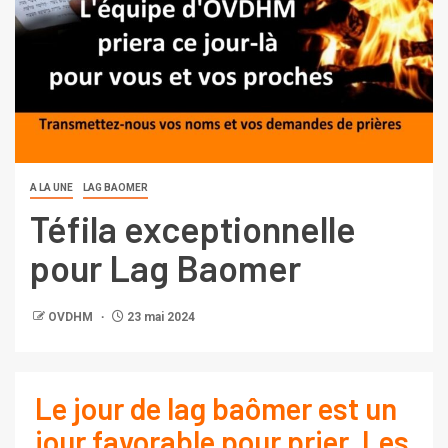
A LA UNE
LAG BAOMER
Téfila exceptionnelle
pour Lag Baomer
OVDHM
23 mai 2024
Le jour de lag baômer est un
jour favorable pour prier. Les