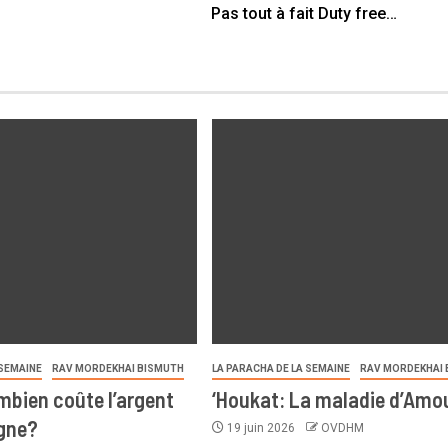
Pas tout à fait Duty free…
 SEMAINE
RAV MORDEKHAI BISMUTH
LA PARACHA DE LA SEMAINE
RAV MORDEKHAI 
bien coûte l’argent
‘Houkat: La maladie d’Amo
agne?
19 juin 2026
OVDHM