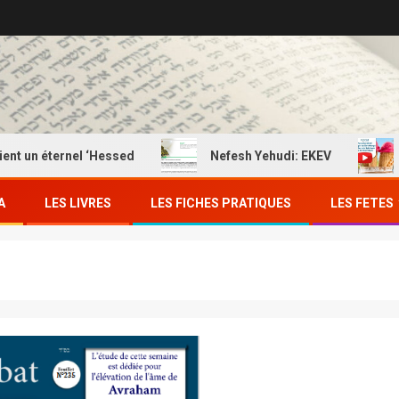
 éternel ‘Hessed
Nefesh Yehudi: EKEV
EKEV
A
LES LIVRES
LES FICHES PRATIQUES
LES FETES