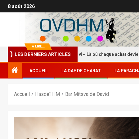
8 août 2026
A LIRE...
LES DERNIERS ARTICLES
La Boutique HASDEI HM – Là où chaque achat devient un éte
ACCUEIL
LA DAF DE CHABAT
LA PARACH
Accueil
Hasdeï HM
Bar Mitsva de David