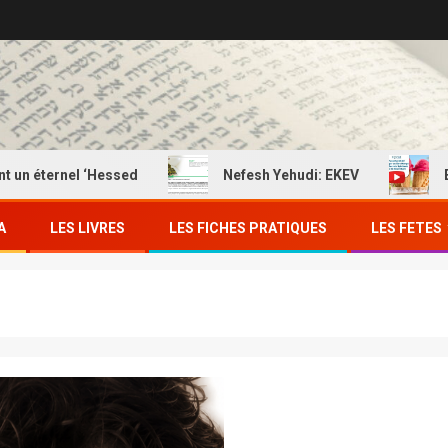
rnel ‘Hessed
Nefesh Yehudi: EKEV
EKEV: Ma
A
LES LIVRES
LES FICHES PRATIQUES
LES FETES