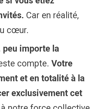
 si vous étiez
vités.
Car en réalité,
du cœur.
 peu importe la
este compte.
Votre
ent et en totalité à la
cer exclusivement cet
à notre force collective,