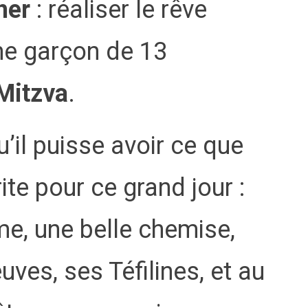
cher
: réaliser le rêve
ne garçon de 13
 Mitzva
.
u’il puisse avoir ce que
te pour ce grand jour :
e, une belle chemise,
ves, ses Téfilines, et au