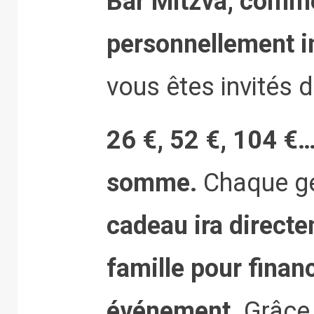
Bar Mitzva, comme
personnellement in
vous êtes invités 
26 €, 52 €, 104 €…
somme.
Chaque g
cadeau ira directem
famille pour finan
événement.
Grâce 