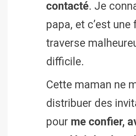
contacté
. Je conn
papa, et c’est une 
traverse malheure
difficile.
Cette maman ne m
distribuer des invi
pour
me confier, a