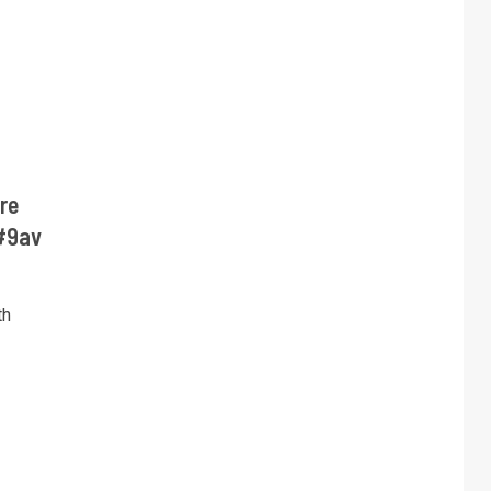
re
#9av
th