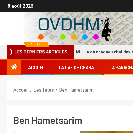
8 août 2026
A LIRE...
La Boutique HASDEI HM – Là où chaque achat devient un éte
LES DERNIERS ARTICLES
ACCUEIL
LA DAF DE CHABAT
LA PARACH
Accueil
Les fetes
Ben Hametsarim
Ben Hametsarim