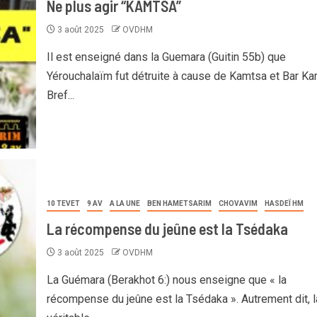
Ne plus agir “KAMTSA”
3 août 2025
OVDHM
Il est enseigné dans la Guemara (Guitin 55b) que
Yérouchalaïm fut détruite à cause de Kamtsa et Bar Ka
Bref...
10 TEVET
9 AV
A LA UNE
BEN HAMETSARIM
CHOVAVIM
HASDEÏ HM
La récompense du jeûne est la Tsédaka
3 août 2025
OVDHM
La Guémara (Berakhot 6:) nous enseigne que « la
récompense du jeûne est la Tsédaka ». Autrement dit, l