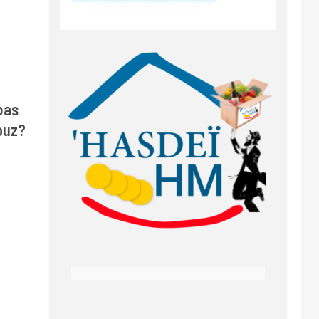
pas
ouz?