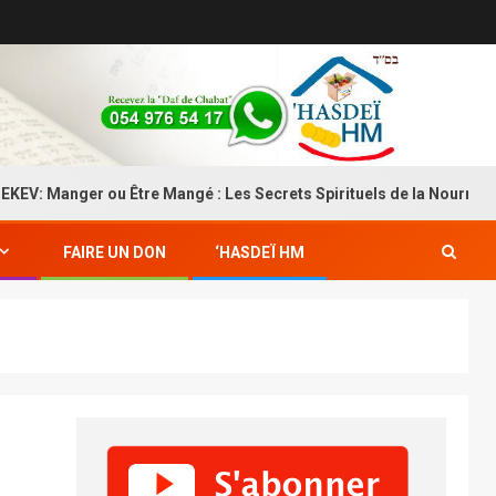
nger ou Être Mangé : Les Secrets Spirituels de la Nourriture
FAIRE UN DON
‘HASDEÏ HM