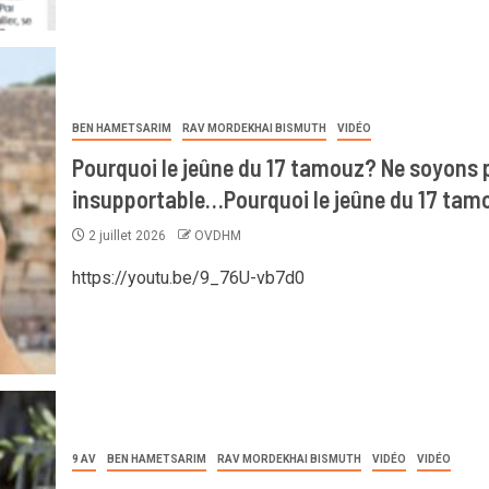
BEN HAMETSARIM
RAV MORDEKHAI BISMUTH
VIDÉO
Pourquoi le jeûne du 17 tamouz? Ne soyons 
insupportable…Pourquoi le jeûne du 17 tam
2 juillet 2026
OVDHM
https://youtu.be/9_76U-vb7d0
9 AV
BEN HAMETSARIM
RAV MORDEKHAI BISMUTH
VIDÉO
VIDÉO