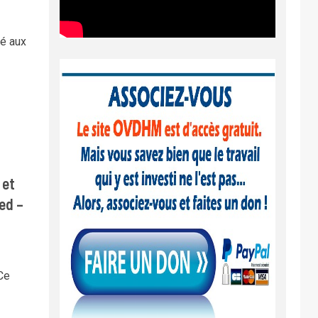
sé aux
 et
ed –
Ce