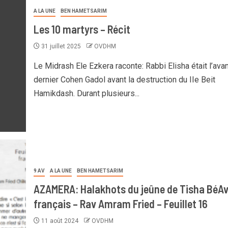
A LA UNE
BEN HAMETSARIM
Les 10 martyrs – Récit
31 juillet 2025
OVDHM
Le Midrash Ele Ezkera raconte: Rabbi Elisha était l’avan
dernier Cohen Gadol avant la destruction du IIe Beit
Hamikdash. Durant plusieurs...
9 AV
A LA UNE
BEN HAMETSARIM
AZAMERA: Halakhots du jeûne de Tisha BéAv
français – Rav Amram Fried – Feuillet 16
11 août 2024
OVDHM