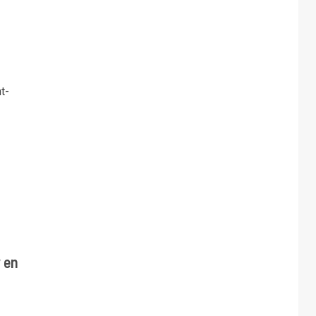
t-
 en