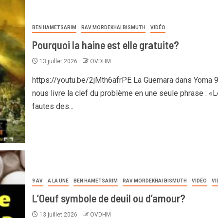
BEN HAMETSARIM
RAV MORDEKHAI BISMUTH
VIDÉO
Pourquoi la haine est elle gratuite?
13 juillet 2026
OVDHM
https://youtu.be/2jMth6afrPE La Guemara dans Yoma 
nous livre la clef du problème en une seule phrase : «
fautes des...
9 AV
A LA UNE
BEN HAMETSARIM
RAV MORDEKHAI BISMUTH
VIDÉO
VI
L’Oeuf symbole de deuil ou d’amour?
13 juillet 2026
OVDHM