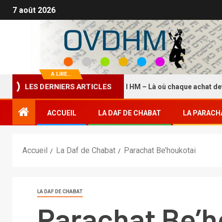
7 août 2026
A LIRE...
La Boutique HASDEI HM – Là où chaque achat devient 
LES DERNIERS ARTICLES
ACCUEIL
LA DAF DE CHABAT
LA PARACH
Accueil
La Daf de Chabat
Parachat Be’houkotai
LA DAF DE CHABAT
Parachat Be’h