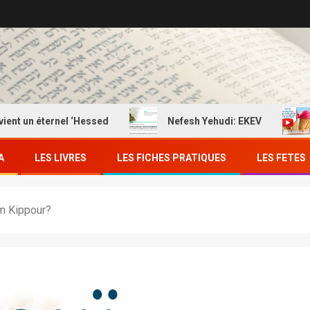
n éternel ‘Hessed
Nefesh Yehudi: EKEV
EKE
A
LES LIVRES
LES FICHES PRATIQUES
LES FETES
om Kippour?