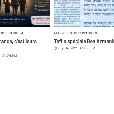
ENTS
HASDEÏ HM
A LA UNE
LES FICHES PRATIQUES
ance, c’est leurs
Tefila spéciale Ben Azman
26 juillet 2026
OVDHM
6
OVDHM