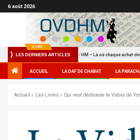
6 août 2026
A LIRE...
La Boutique HASDEI HM – Là où chaque achat devient u
LES DERNIERS ARTICLES
ACCUEIL
LA DAF DE CHABAT
LA PARACH
Accueil
Les Livres
Qui veut dédicacer le Vidoui de Y