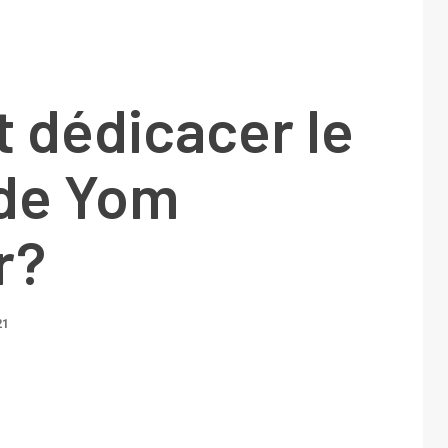
t dédicacer le
 de Yom
r?
21