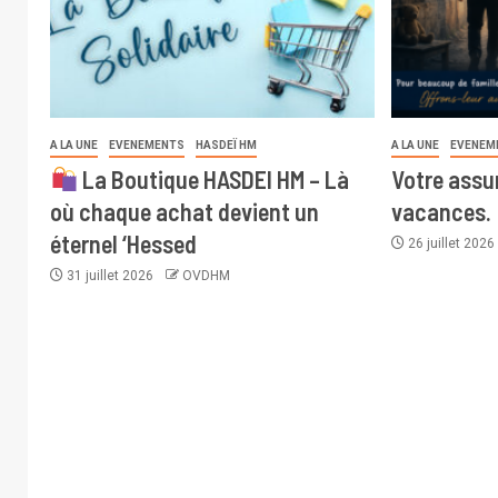
A LA UNE
EVENEMENTS
HASDEÏ HM
A LA UNE
EVENEM
La Boutique HASDEI HM – Là
Votre assur
où chaque achat devient un
vacances.
éternel ‘Hessed
26 juillet 202
31 juillet 2026
OVDHM