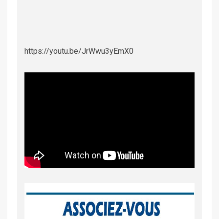
https://youtu.be/JrWwu3yEmX0