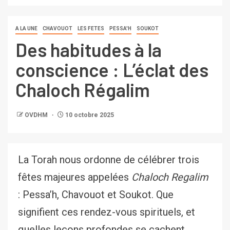
A LA UNE
CHAVOUOT
LES FETES
PESSA'H
SOUKOT
Des habitudes à la
conscience : L’éclat des
Chaloch Régalim
OVDHM
10 octobre 2025
La Torah nous ordonne de célébrer trois
fêtes majeures appelées
Chaloch Regalim
: Pessa’h, Chavouot et Soukot. Que
signifient ces rendez-vous spirituels, et
quelles leçons profondes se cachent