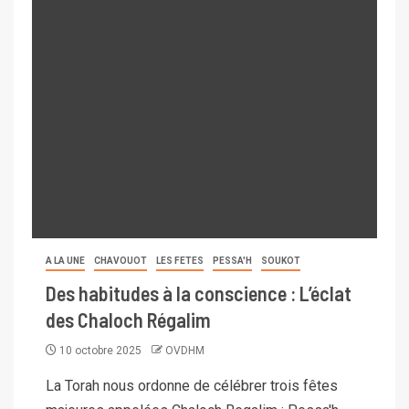
A LA UNE
CHAVOUOT
LES FETES
PESSA'H
SOUKOT
Des habitudes à la conscience : L’éclat
des Chaloch Régalim
10 octobre 2025
OVDHM
La Torah nous ordonne de célébrer trois fêtes