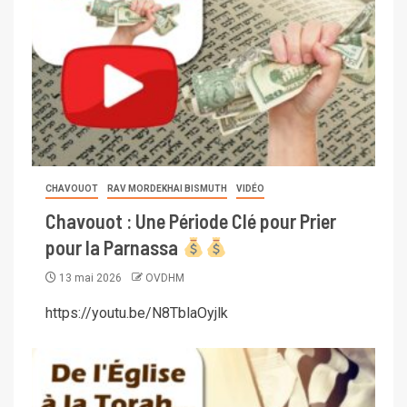
CHAVOUOT
RAV MORDEKHAI BISMUTH
VIDÉO
Chavouot : Une Période Clé pour Prier
pour la Parnassa
13 mai 2026
OVDHM
https://youtu.be/N8TblaOyjlk