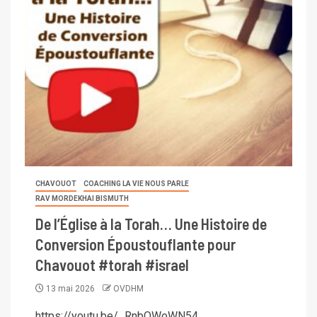
CHAVOUOT
COACHING LA VIE NOUS PARLE
RAV MORDEKHAI BISMUTH
De l’Église à la Torah… Une Histoire de
Conversion Époustouflante pour
Chavouot #torah #israel
13 mai 2026
OVDHM
https://youtu.be/_RnbQWoWN54