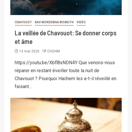
CHAVOUOT
RAV MORDEKHAI BISMUTH
VIDÉO
La veillée de Chavouot: Se donner corps
et âme
13 mai 2026
OVDHM
https://youtu.be/Xbfl8xNDN4Y Que venons-nous
réparer en restant éveiller toute la nuit de
Chavouot ? Pourquoi Hachem les a-t-il réveillé en
faisant...