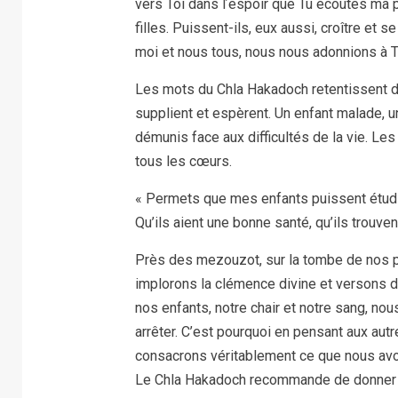
vers Toi dans lʼespoir que Tu écoutes ma 
filles. Puissent-ils, eux aussi, croître et s
moi et nous tous, nous nous adonnions à T
Les mots du Chla Hakadoch retentissent d
supplient et espèrent. Un enfant malade, un
démunis face aux difficultés de la vie. Le
tous les cœurs.
« Permets que mes enfants puissent étudie
Qu’ils aient une bonne santé, qu’ils trouven
Près des mezouzot, sur la tombe de nos p
implorons la clémence divine et versons d
nos enfants, notre chair et notre sang, no
arrêter. C’est pourquoi en pensant aux au
consacrons véritablement ce que nous avon
Le Chla Hakadoch recommande de donner d