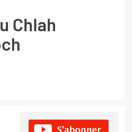
du Chlah
och