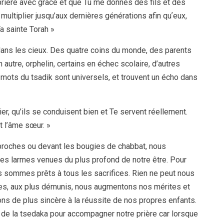
prière avec grâce et que Tu me donnes des fils et des
e multiplier jusqu’aux dernières générations afin quʼeux,
a sainte Torah »
ans les cieux. Des quatre coins du monde, des parents
 autre, orphelin, certains en échec scolaire, d’autres
s mots du tsadik sont universels, et trouvent un écho dans
r, qu’ils se conduisent bien et Te servent réellement.
t l’âme sœur. »
roches ou devant les bougies de chabbat, nous
es larmes venues du plus profond de notre être. Pour
us sommes prêts à tous les sacrifices. Rien ne peut nous
tres, aux plus démunis, nous augmentons nos mérites et
s de plus sincère à la réussite de nos propres enfants.
e la tsedaka pour accompagner notre prière car lorsque