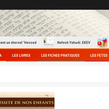
ternel ‘Hessed
Nefesh Yehudi: EKEV
EKEV: M
A
LES LIVRES
LES FICHES PRATIQUES
LES FETES