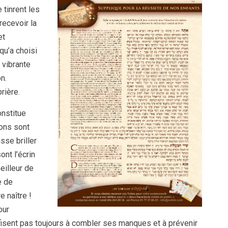
 tinrent les
recevoir la
et
qu’a choisi
 vibrante
n.
rière.
onstitue
ions sont
sse briller
ont l’écrin
eilleur de
e de
e naître !
our
suffisent pas toujours à combler ses manques et à prévenir