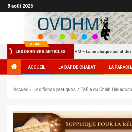
8 août 2026
A LIRE...
La Boutique HASDEI HM – Là où chaque achat devient un é
LES DERNIERS ARTICLES
ACCUEIL
LA DAF DE CHABAT
LA PARACH
Accueil
Les fiches pratiques
Téfila du Chlah Hakadoch