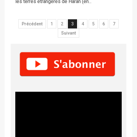
les terres étrangères de Haran (en...
Précédent
1
2
3
4
5
6
7
Suivant