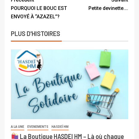
POURQUOI LE BOUC EST
Petite devinette….
ENVOYÉ À “AZAZEL”?
PLUS D'HISTOIRES
A LA UNE
EVENEMENTS
HASDEÏ HM
La Boutique HASDEI HM – Là où chaque