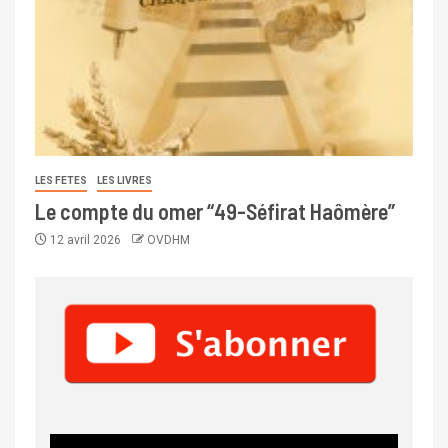
LES FETES
LES LIVRES
Le compte du omer “49-Séfirat Haômère”
12 avril 2026
OVDHM