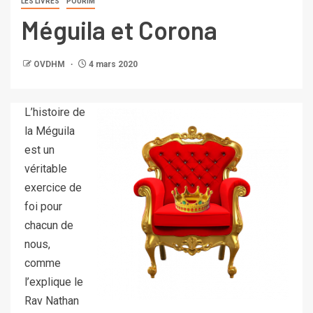
LES LIVRES
POURIM
Méguila et Corona
OVDHM
4 mars 2020
L’histoire de
la Méguila
est un
véritable
exercice de
foi pour
chacun de
nous,
comme
l’explique le
Rav Nathan