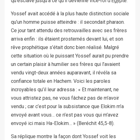
qu’esclave jusqu’à ce qu’il devienne vice-roi d’Égypte.
Yossef avait accédé à la plus haute distinction sociale
qu’un homme puisse atteindre : il secondait pharaon.
Ce jour tant attendu des retrouvailles avec ses frères
arriva enfin : ils étaient prosternés devant lui, et son
rêve prophétique s’était donc bien réalisé. Malgré
cette situation où le puissant Yossef aurait pu prendre
un certain plaisir à humilier ses frères qui l’avaient
vendu vingt-deux années auparavant, il révéla sa
confiance totale en Hachem. Voici les paroles
incroyables qu’il leur adressa : « Et maintenant, ne
vous attristez pas, ne vous fâchez pas de m’avoir
vendu ; car c’est pour la subsistance que Elokim m’a
envoyé avant vous… ce n’est pas vous qui m’avez
envoyé ici mais Ha-Elokim… » (Beréchit 45,5-8).
Sa réplique montre la façon dont Yossef voit les