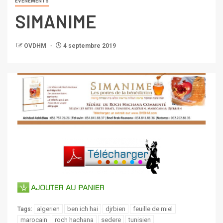
EVENEMENTS
SIMANIME
OVDHM
4 septembre 2019
algerien
ben ich hai
djrbien
feuille de miel
Tags:
marocain
roch hachana
sedere
tunisien