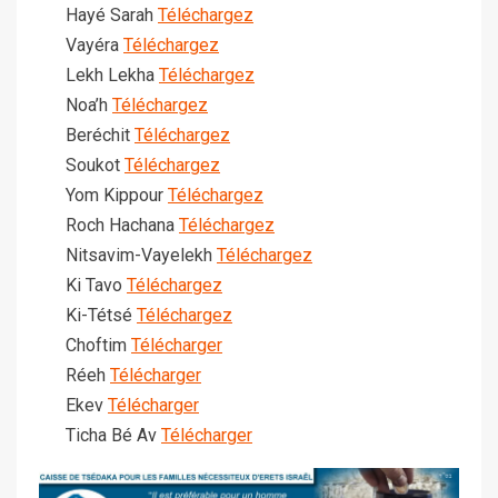
Hayé Sarah
Téléchargez
Vayéra
Téléchargez
Lekh Lekha
Téléchargez
Noa’h
Téléchargez
Beréchit
Téléchargez
Soukot
Téléchargez
Yom Kippour
Téléchargez
Roch Hachana
Téléchargez
Nitsavim-Vayelekh
Téléchargez
Ki Tavo
Téléchargez
Ki-Tétsé
Téléchargez
Choftim
Télécharger
Réeh
Télécharger
Ekev
Télécharger
Ticha Bé Av
Télécharger