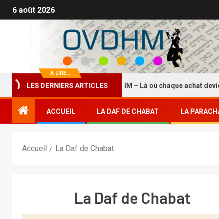
6 août 2026
A LIRE...
LES DERNIERS ARTICLES
La Boutique HASDEI HM – Là où chaque achat devient un 
ACCUEIL
LA DAF DE CHABAT
LA PARACH
Accueil
La Daf de Chabat
La Daf de Chabat