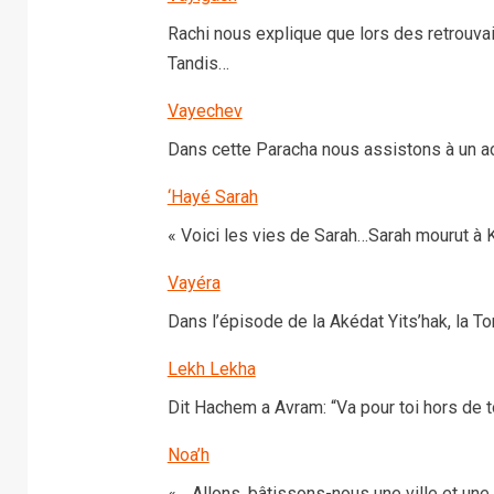
Rachi nous explique que lors des retrouvai
Tandis…
Vayechev
Dans cette Paracha nous assistons à un ac
‘Hayé Sarah
« Voici les vies de Sarah…Sarah mourut à K
Vayéra
Dans l’épisode de la Akédat Yits’hak, la T
Lekh Lekha
Dit Hachem a Avram: “Va pour toi hors de t
Noa’h
« …Allons, bâtissons-nous une ville et un