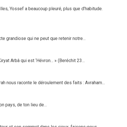
lles, Yossef a beaucoup pleuré, plus que d’habitude.
te grandiose qui ne peut que retenir notre…
iryat Arbâ qui est ‘Hévron… » (Beréchit 23…
orah nous raconte le déroulement des faits : Avraham…
on pays, de ton lieu de…
e tour et son sommet dans les cieux, faisons-nous…