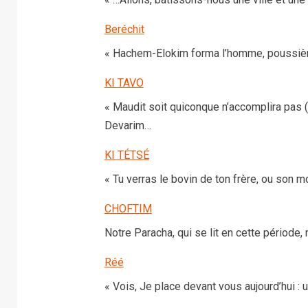
Beréchit
« Hachem-Elokim forma l’homme, poussière d
KI TAVO
« Maudit soit quiconque n’accomplira pas (
Devarim…
KI TÉTSÉ
« Tu verras le bovin de ton frère, ou son m
CHOFTIM
Notre Paracha, qui se lit en cette période,
Réé
« Vois, Je place devant vous aujourd’hui :