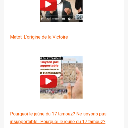
Matot: L’origine de la Victoire
Pourquoi le jeûne du 17 tamouz? Ne soyons pas
insupportable…Pourquoi le jeûne du 17 tamouz?