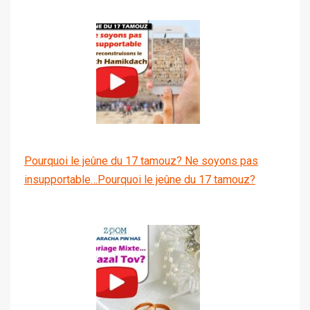
Pourquoi le jeûne du 17 tamouz? Ne soyons pas
insupportable…Pourquoi le jeûne du 17 tamouz?