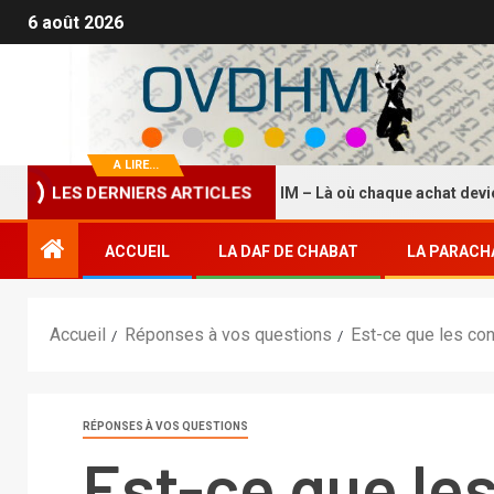
6 août 2026
A LIRE...
La Boutique HASDEI HM – Là où chaque achat devient un
LES DERNIERS ARTICLES
ACCUEIL
LA DAF DE CHABAT
LA PARACH
Accueil
Réponses à vos questions
Est-ce que les con
RÉPONSES À VOS QUESTIONS
Est-ce que le