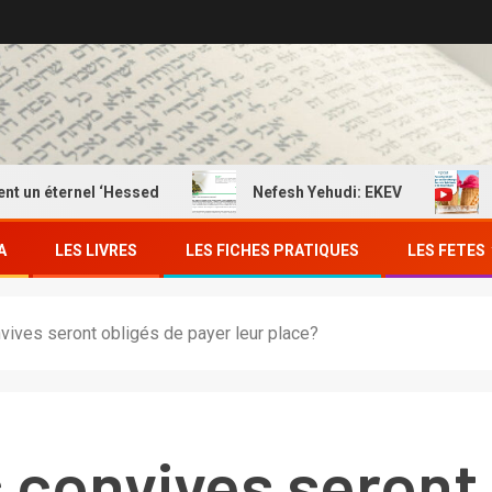
 éternel ‘Hessed
Nefesh Yehudi: EKEV
EKEV
A
LES LIVRES
LES FICHES PRATIQUES
LES FETES
vives seront obligés de payer leur place?
s convives seront