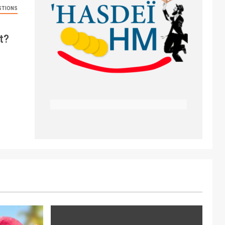
STIONS
ot?