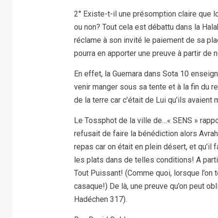
2° Existe-t-il une présomption claire que lo
ou non? Tout cela est débattu dans la Halak
réclame à son invité le paiement de sa pl
pourra en apporter une preuve à partir de n
En effet, la Guemara dans Sota 10 enseig
venir manger sous sa tente et à la fin du r
de la terre car c’était de Lui qu’ils avaient
Le Tossphot de la ville de…« SENS » rapport
refusait de faire la bénédiction alors Av
repas car on était en plein désert, et qu’il 
les plats dans de telles conditions! A parti
Tout Puissant! (Comme quoi, lorsque l’on 
casaque!) De là, une preuve qu’on peut obli
Hadéchen 317).