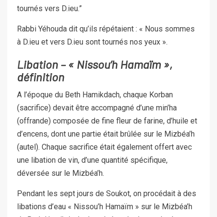
tournés vers D.ieu.”
Rabbi Yéhouda dit qu’ils répétaient : ‎‎« Nous sommes
à D.ieu et vers D.ieu sont tournés nos ‎yeux ».‎
Libation – « Nissou’h Hamaïm »,
définition
A l’époque du Beth Hamikdach, chaque Korban
(sacrifice) devait être accompagné d’une min’ha
(offrande) composée de fine fleur de farine, d’huile et
d’encens, dont une partie était brûlée sur le Mizbéa’h
(autel). Chaque sacrifice était également offert avec
une libation de vin, d’une quantité spécifique,
déversée sur le Mizbéa’h.
Pendant les sept jours de Soukot, on procédait à des
libations d’eau « Nissou’h Hamaïm » sur le Mizbéa’h