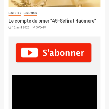
LES FETES
LES LIVRES
Le compte du omer “49-Séfirat Haômère”
12 avril 2026
OVDHM