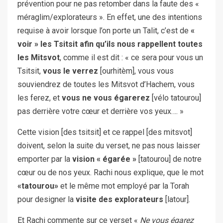
prévention pour ne pas retomber dans la faute des «
méraglim/explorateurs ». En effet, une des intentions
requise à avoir lorsque l’on porte un Talit, c’est de
«
voir » les Tsitsit afin qu’ils nous rappellent toutes
les Mitsvot
, comme il est dit : « ce sera pour vous un
Tsitsit,
vous le verrez
[ourhitèm], vous vous
souviendrez de toutes les Mitsvot d’Hachem, vous
les ferez, et
vous ne vous égarerez
[vélo tatourou]
pas derrière votre cœur et derrière vos yeux…. »
Cette vision [des tsitsit] et ce rappel [des mitsvot]
doivent, selon la suite du verset, ne pas nous laisser
emporter par la
vision « égarée »
[tatourou] de notre
cœur ou de nos yeux. Rachi nous explique, que le mot
«tatourou»
et le même mot employé par la Torah
pour designer la
visite des explorateurs
[latour].
Et Rachi commente sur ce verset «
Ne vous égarez