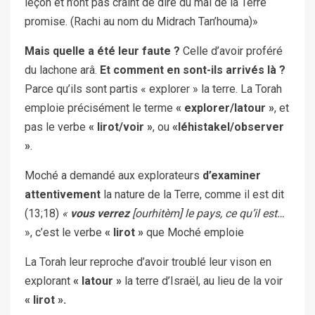
leçon et n’ont pas craint de dire du mal de la Terre
promise. (Rachi au nom du Midrach Tan’houma)»
Mais quelle a été leur faute ?
Celle d’avoir proféré
du lachone arâ.
Et comment en sont-ils arrivés là ?
Parce qu’ils sont partis « explorer » la terre. La Torah
emploie précisément le terme
« explorer/latour »
, et
pas le verbe
« lirot/voir »
, ou
«léhistakel/observer
»
.
Moché a demandé aux explorateurs
d’examiner
attentivement
la nature de la Terre, comme il est dit
(13;18)
«
vous verrez
[ourhitèm] le pays, ce qu’il est…
», c’est le verbe
« lirot »
que Moché emploie
La Torah leur reproche d’avoir troublé leur vison en
explorant
« latour »
la terre d’Israël, au lieu de la voir
« lirot ».