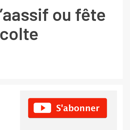
’aassif ou fête
écolte