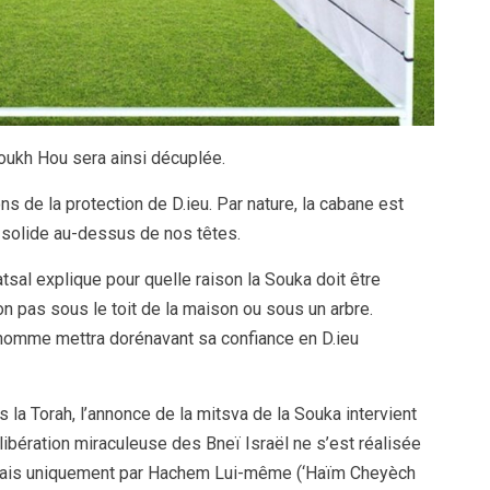
ukh Hou sera ainsi décuplée.
 de la protection de D.ieu. Par nature, la cabane est
t solide au-dessus de nos têtes.
al explique pour quelle raison la Souka doit être
on pas sous le toit de la maison ou sous un arbre.
l’homme mettra dorénavant sa confiance en D.ieu
 la Torah, l’annonce de la mitsva de la Souka intervient
 libération miraculeuse des Bneï Israël ne s’est réalisée
n, mais uniquement par Hachem Lui-même (‘Haïm Cheyèch