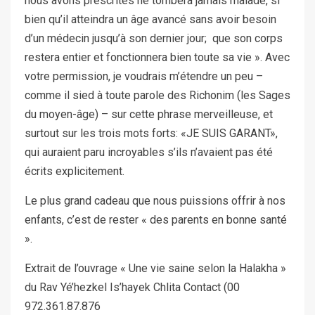
nous avons prescrites ne tombera jamais malade, si
bien qu’il atteindra un âge avancé sans avoir besoin
d’un médecin jusqu’à son dernier jour; que son corps
restera entier et fonctionnera bien toute sa vie ». Avec
votre permission, je voudrais m’étendre un peu –
comme il sied à toute parole des Richonim (les Sages
du moyen-âge) – sur cette phrase merveilleuse, et
surtout sur les trois mots forts: «JE SUIS GARANT»,
qui auraient paru incroyables s’ils n’avaient pas été
écrits explicitement.
Le plus grand cadeau que nous puissions offrir à nos
enfants, c’est de rester « des parents en bonne santé
».
Extrait de l’ouvrage « Une vie saine selon la Halakha »
du Rav Yé’hezkel Is’hayek Chlita Contact (00
972.361.87.876