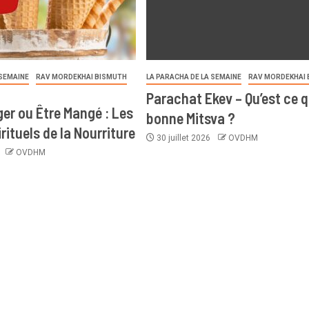
 SEMAINE
RAV MORDEKHAI BISMUTH
LA PARACHA DE LA SEMAINE
RAV MORDEKHAI 
Parachat Ekev – Qu’est ce 
er ou Être Mangé : Les
bonne Mitsva ?
rituels de la Nourriture
30 juillet 2026
OVDHM
6
OVDHM