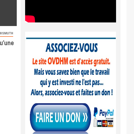
BISMUTH
qu’une