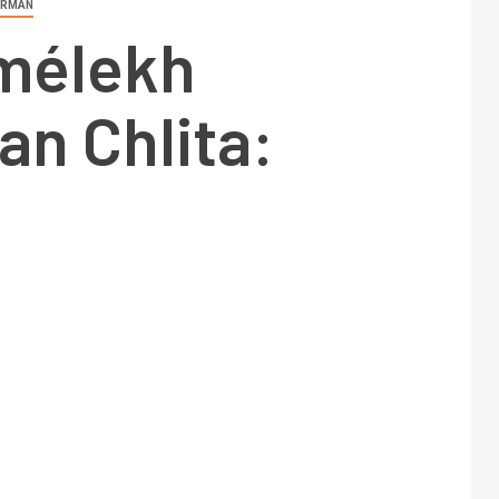
ERMAN
imélekh
n Chlita: