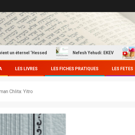
ternel ‘Hessed
Nefesh Yehudi: EKEV
EKEV: 
A
LES LIVRES
LES FICHES PRATIQUES
LES FETES
an Chlita: Yitro