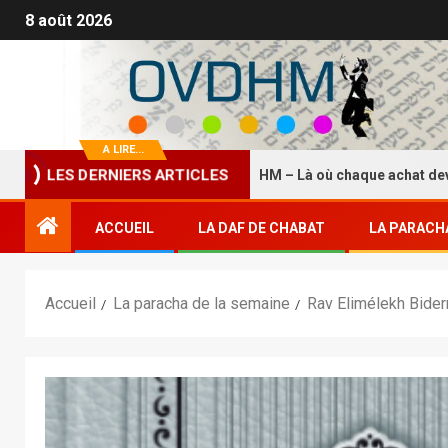
8 août 2026
A LIRE...
LES DERNIERS ARTICLES
La Boutique HASDEI HM – Là où chaque achat devient un é
ACCUEIL
LA DAF DE CHABAT
LA PARACH
Accueil
La paracha de la semaine
Rav Elimélekh Biderm