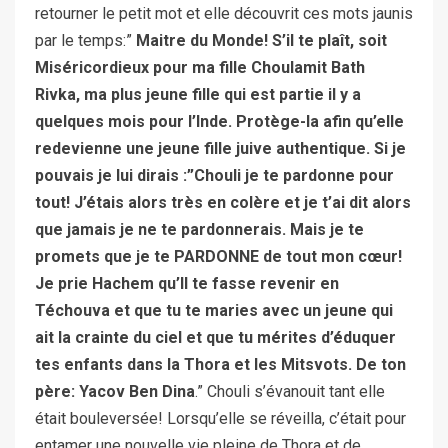
retourner le petit mot et elle découvrit ces mots jaunis
par le temps:”
Maitre du Monde! S’il te plaît, soit
Miséricordieux pour ma fille Choulamit Bath
Rivka, ma plus jeune fille qui est partie il y a
quelques mois pour l’Inde.
Protège-la afin qu’elle
redevienne une jeune fille juive authentique
. Si je
pouvais je lui dirais :”Chouli je te pardonne pour
tout! J’étais alors très en colère et je t’ai dit alors
que jamais je ne te pardonnerais. Mais je te
promets que je te PARDONNE de tout mon cœur!
Je prie Hachem qu’Il te fasse revenir en
Téchouva et que tu te maries avec un jeune qui
ait la crainte du ciel et que tu mérites d’éduquer
tes enfants dans la Thora et les Mitsvots. De ton
père: Yacov Ben Dina
.” Chouli s’évanouit tant elle
était bouleversée! Lorsqu’elle se réveilla, c’était pour
entamer une nouvelle vie pleine de Thora et de