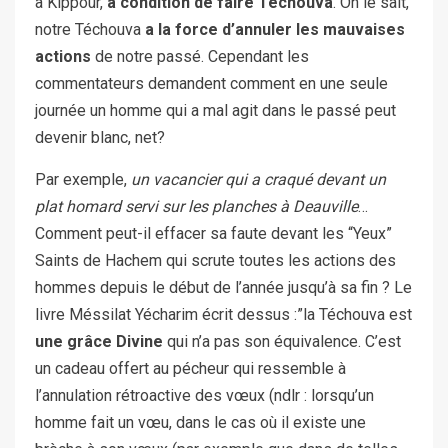
à Kippour,
à condition de faire Téchouva
. On le sait,
notre Téchouva
a la force d’annuler les mauvaises
actions
de notre passé. Cependant les
commentateurs demandent comment en une seule
journée un homme qui a mal agit dans le passé peut
devenir blanc, net?
Par exemple,
un vacancier qui a craqué devant un
plat homard servi sur les planches à Deauville
…
Comment peut-il effacer sa faute devant les “Yeux”
Saints de Hachem qui scrute toutes les actions des
hommes depuis le début de l’année jusqu’à sa fin ? Le
livre Méssilat Yécharim écrit dessus :”la Téchouva est
une grâce Divine
qui n’a pas son équivalence. C’est
un cadeau offert au pécheur qui ressemble à
l’annulation rétroactive des vœux (ndlr : lorsqu’un
homme fait un vœu, dans le cas où il existe une