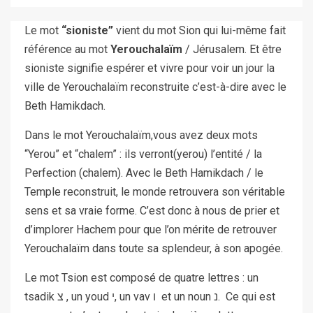
Le mot
“sioniste”
vient du mot Sion qui lui-même fait
référence au mot
Yerouchalaïm
/ Jérusalem. Et être
sioniste signifie espérer et vivre pour voir un jour la
ville de Yerouchalaïm reconstruite c’est-à-dire avec le
Beth Hamikdach.
Dans le mot Yerouchalaïm,vous avez deux mots
“Yerou” et “chalem” : ils verront(yerou) l’entité / la
Perfection (chalem). Avec le Beth Hamikdach / le
Temple reconstruit, le monde retrouvera son véritable
sens et sa vraie forme. C’est donc à nous de prier et
d’implorer Hachem pour que l’on mérite de retrouver
Yerouchalaïm dans toute sa splendeur, à son apogée.
Le mot Tsion est composé de quatre lettres : un
tsadik צ , un youd י, un vav ו et un noun נ. Ce qui est