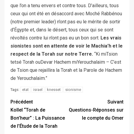
que l’on a tenu envers et contre tous. D’ailleurs, tous
ceux qui ont été en désaccord avec Moché Rabbénou
(notre premier leader) n’ont pas eu le mérite de sortir
d’Égypte et, dans le désert, tous ceux qui se sont
révoltés contre lui n’ont pas eu un bon sort.
Les vrais
sionistes sont en attente de voir le Machia’h et le
respect de la Torah sur notre Terre.
“Ki miTsion
tetsé Torah ouDevar Hachem miYerouchalaïm – C’est
de Tsion que rejaillira la Torah et la Parole de Hachem
de Yerouchalaïm.”
etat
israel
knesset
sionisme
Tags:
Précédent
Suivant
Kollel “Torah de
Questions-Réponses sur
Bon’heur” : La Puissance
le compte du Omer
de l’Étude de la Torah